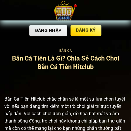
Bỏ
qua
nội
dung
ĐĂNG KÝ
ĐĂNG NHẬP
BẮN CÁ
Bắn Cá Tiên Là Gì? Chia Sẻ Cách Chơi
Bắn Cá Tiền Hitclub
Bắn Cá Tiên Hitclub chắc chắn sẽ là một sự lựa chọn tuyệt
vời nếu bạn đang tìm kiếm một trò chơi giải trí trực tuyến
hấp dẫn. Với cách chơi đơn giản, đồ họa bắt mắt và âm
thanh sống động, trò chơi này không chỉ giúp bạn thư giãn
mà còn có thể mang lại cho bạn những phần thưởng bất