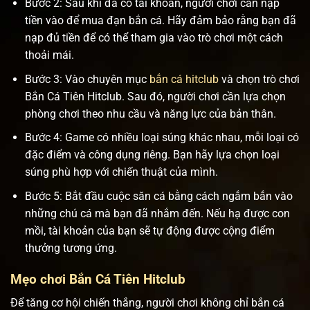
Bước 2: Sau khi đã có tài khoản, người chơi cần nạp
tiền vào để mua đạn bắn cá. Hãy đảm bảo rằng bạn đã
nạp đủ tiền để có thể tham gia vào trò chơi một cách
thoải mái.
Bước 3: Vào chuyên mục
bắn cá hitclub
và chọn trò chơi
Bắn Cá Tiên Hitclub. Sau đó, người chơi cần lựa chọn
phòng chơi theo nhu cầu và năng lực của bản thân.
Bước 4: Game có nhiều loại súng khác nhau, mỗi loại có
đặc điểm và công dụng riêng. Bạn hãy lựa chọn loại
súng phù hợp với chiến thuật của mình.
Bước 5: Bắt đầu cuộc săn cá bằng cách ngắm bắn vào
những chú cá mà bạn đã nhắm đến. Nếu hạ được con
mồi, tài khoản của bạn sẽ tự động được cộng điểm
thưởng tương ứng.
Mẹo chơi Bắn Cá Tiên Hitclub
Để tăng cơ hội chiến thắng, người chơi không chỉ bắn cá