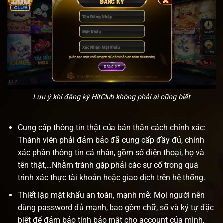
Lưu ý khi đăng ký HitClub không phải ai cũng biết
Cung cấp thông tin thật của bản thân cách chính xác:
Thành viên phải đảm bảo đã cung cấp đầy đủ, chính
xác phần thông tin cá nhân, gồm số điện thoại, họ và
tên thật,…Nhằm tránh gặp phải các sự cố trong quá
trình xác thực tài khoản hoặc giao dịch trên hệ thống.
Thiết lập mật khẩu an toàn, mạnh mẽ: Mọi người nên
dùng password đủ mạnh, bao gồm chữ, số và ký tự đặc
biệt để đảm bảo tính bảo mật cho account của mình,