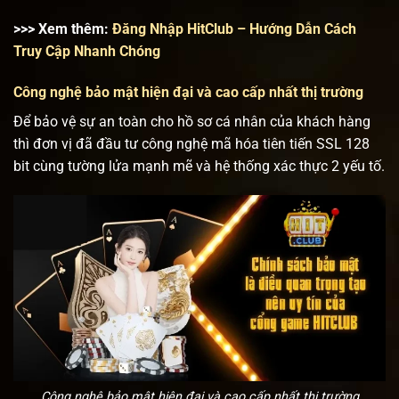
>>> Xem thêm:
Đăng Nhập HitClub – Hướng Dẫn Cách
Truy Cập Nhanh Chóng
Công nghệ bảo mật hiện đại và cao cấp nhất thị trường
Để bảo vệ sự an toàn cho hồ sơ cá nhân của khách hàng
thì đơn vị đã đầu tư công nghệ mã hóa tiên tiến SSL 128
bit cùng tường lửa mạnh mẽ và hệ thống xác thực 2 yếu tố.
Công nghệ bảo mật hiện đại và cao cấp nhất thị trường