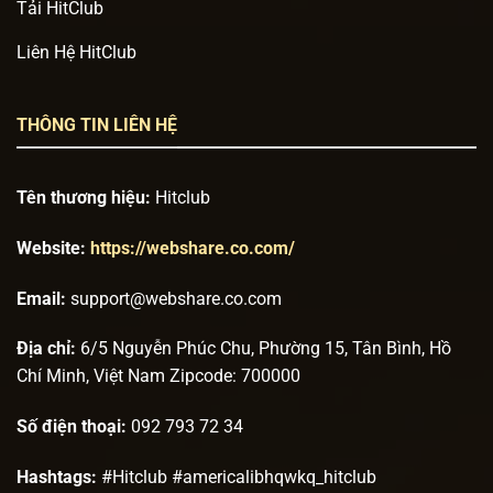
Tải HitClub
Liên Hệ HitClub
THÔNG TIN LIÊN HỆ
Tên thương hiệu:
Hitclub
Website:
https://webshare.co.com/
Email:
support@webshare.co.com
Địa chỉ:
6/5 Nguyễn Phúc Chu, Phường 15, Tân Bình, Hồ
Chí Minh, Việt Nam Zipcode: 700000
Số điện thoại:
092 793 72 34
Hashtags:
#Hitclub #americalibhqwkq_hitclub