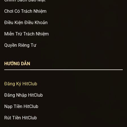
Chơi Có Trách Nhiệm
Điều Kiện Điều Khoản
Miễn Trừ Trách Nhiệm
Quyền Riêng Tư
HƯỚNG DẪN
Đăng Ký HitClub
Đăng Nhập HitClub
Nạp Tiền HitClub
Rút Tiền HitClub