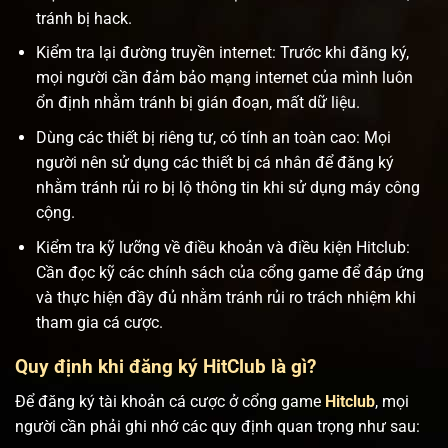
tránh bị hack.
Kiểm tra lại đường truyền internet: Trước khi đăng ký,
mọi người cần đảm bảo mạng internet của mình luôn
ổn định nhằm tránh bị gián đoạn, mất dữ liệu.
Dùng các thiết bị riêng tư, có tính an toàn cao: Mọi
người nên sử dụng các thiết bị cá nhân để đăng ký
nhằm tránh rủi ro bị lộ thông tin khi sử dụng máy công
cộng.
Kiểm tra kỹ lưỡng về điều khoản và điều kiện Hitclub:
Cần đọc kỹ các chính sách của cổng game để đáp ứng
và thực hiện đầy đủ nhằm tránh rủi ro trách nhiệm khi
tham gia cá cược.
Quy định khi đăng ký HitClub là gì?
Để đăng ký tài khoản cá cược ở cổng game
Hitclub
, mọi
người cần phải ghi nhớ các quy định quan trọng như sau: