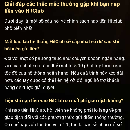
Giải đáp các thắc mắc thường gặp khi bạn nạp
tiền vào HitClub
Dưới đây là một số câu hỏi về chính sách nạp tiền Hitclub
phổ biến nhất
Mất bao lâu hệ thống HitClub sẽ cập nhật số dư sau khi
hội viên gửi tiền?
Đối với một số phương thức như chuyển khoản ngân hàng,
việc cập nhật số dư có thể mất từ 5-10 phút tùy thuộc vào
tốc độ của hệ thống ngân hàng. Nếu quá trình này kéo dài
hơn, các tay cược có thể liên hệ với đội ngũ hỗ trợ khách
hàng để được giải quyết.
Liệu khi nạp tiền vào HitClub có mất phí giao dịch không?
Khi nạp tiền HitClub, hội viên sẽ không phải lo lắng về phí
giao dịch đối với các phương thức gửi điểm thông thường.
Cơ chế nạp vốn tại đơn vị là 1:1, tức là bạn sẽ nhận đủ số