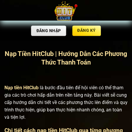
Bỏ
qua
nội
dung
ĐĂNG KÝ
ĐĂNG NHẬP
Nạp Tiền HitClub | Hướng Dẫn Các Phương
Thức Thanh Toán
Nạp tiền HitClub
là bước đầu tiên để hội viên có thể tham
gia các trò chơi hấp dẫn trên nền tảng này. Bài viết sẽ cung
cấp hướng dẫn chi tiết về các phương thức lên điểm và quy
trình thực hiện, giúp bạn thực hiện nhanh chóng, an toàn
và tiện lợi.
Chi tiết cách nạp tiền HitClub qua từng phương