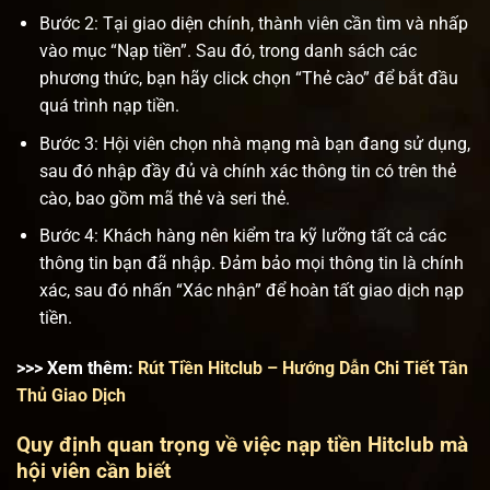
Bước 2: Tại giao diện chính, thành viên cần tìm và nhấp
vào mục “Nạp tiền”. Sau đó, trong danh sách các
phương thức, bạn hãy click chọn “Thẻ cào” để bắt đầu
quá trình nạp tiền.
Bước 3: Hội viên chọn nhà mạng mà bạn đang sử dụng,
sau đó nhập đầy đủ và chính xác thông tin có trên thẻ
cào, bao gồm mã thẻ và seri thẻ.
Bước 4: Khách hàng nên kiểm tra kỹ lưỡng tất cả các
thông tin bạn đã nhập. Đảm bảo mọi thông tin là chính
xác, sau đó nhấn “Xác nhận” để hoàn tất giao dịch nạp
tiền.
>>> Xem thêm:
Rút Tiền Hitclub – Hướng Dẫn Chi Tiết Tân
Thủ Giao Dịch
Quy định quan trọng về việc nạp tiền Hitclub mà
hội viên cần biết