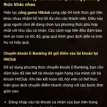
thức khác nhau
Hiện tại,
cổng game Hitclub
cung cấp 04 hình thức gửi tiền
khác nhau nhằm hỗ trợ tối đa cho các thành viên. Điều này
giúp người chơi dễ dàng chọn lựa phương thức phù hợp
nhất với nhu cầu cá nhân. Các cách nạp tiền đều đảm bảo
tính an toàn và tốc độ, giúp quá trình giao dịch diễn ra trơn
tru và hiệu quả.
Chuyển khoản E-Banking để gửi điểm vào tài khoản tại
HitClub
Để sử dụng phương thức chuyển khoản E-Banking, bạn cần
đảm bảo đã liên kết tài khoản ngân hàng của mình với tài
khoản HitClub. Khi liên kết hoàn tất, hội viên có thể thực
hiện giao dịch chuyển điểm nhanh chóng với các bước đơn
giản sau:
Đăng nhập vào tài khoản cá nhân của bạn trên trang