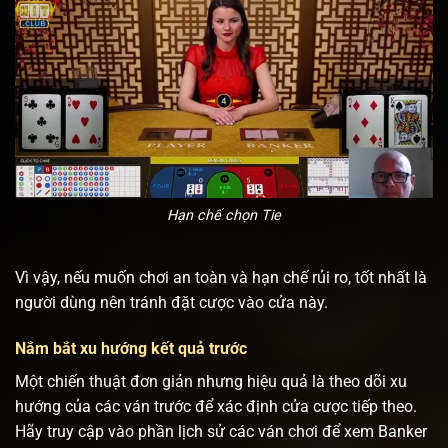
Hạn chế chọn Tie
Vì vậy, nếu muốn chơi an toàn và hạn chế rủi ro, tốt nhất là
người dùng nên tránh đặt cược vào cửa này.
Nắm bắt xu hướng kết quả trước
Một chiến thuật đơn giản nhưng hiệu quả là theo dõi xu
hướng của các ván trước để xác định cửa cược tiếp theo.
Hãy truy cập vào phần lịch sử các ván chơi để xem Banker