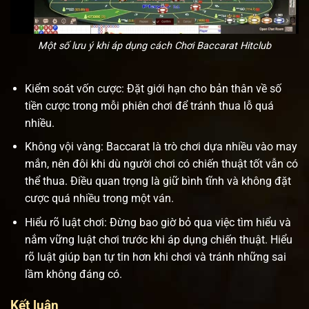
Một số lưu ý khi áp dụng cách Chơi Baccarat Hitclub
Kiểm soát vốn cược: Đặt giới hạn cho bản thân về số
tiền cược trong mỗi phiên chơi để tránh thua lỗ quá
nhiều.
Không vội vàng: Baccarat là trò chơi dựa nhiều vào may
mắn, nên đôi khi dù người chơi có chiến thuật tốt vẫn có
thể thua. Điều quan trọng là giữ bình tĩnh và không đặt
cược quá nhiều trong một ván.
Hiểu rõ luật chơi: Đừng bao giờ bỏ qua việc tìm hiểu và
nắm vững luật chơi trước khi áp dụng chiến thuật. Hiểu
rõ luật giúp bạn tự tin hơn khi chơi và tránh những sai
lầm không đáng có.
Kết luận