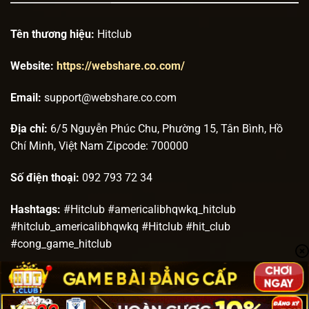
Tên thương hiệu:
Hitclub
Website:
https://webshare.co.com/
Email:
support@webshare.co.com
Địa chỉ:
6/5 Nguyễn Phúc Chu, Phường 15, Tân Bình, Hồ
Chí Minh, Việt Nam Zipcode: 700000
Số điện thoại:
092 793 72 34
Hashtags:
#Hitclub #americalibhqwkq_hitclub
#hitclub_americalibhqwkq #Hitclub #hit_club
#cong_game_hitclub