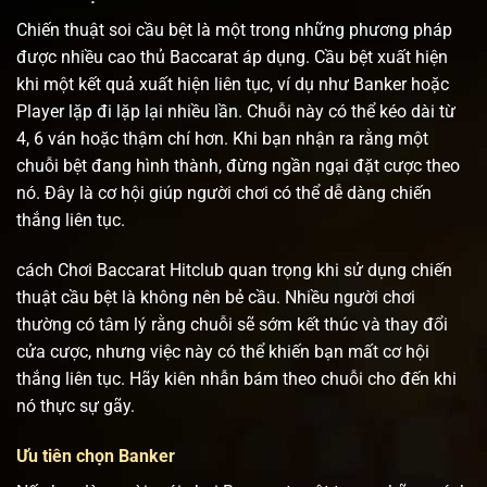
Chiến thuật soi cầu bệt là một trong những phương pháp
được nhiều cao thủ Baccarat áp dụng. Cầu bệt xuất hiện
khi một kết quả xuất hiện liên tục, ví dụ như Banker hoặc
Player lặp đi lặp lại nhiều lần. Chuỗi này có thể kéo dài từ
4, 6 ván hoặc thậm chí hơn. Khi bạn nhận ra rằng một
chuỗi bệt đang hình thành, đừng ngần ngại đặt cược theo
nó. Đây là cơ hội giúp người chơi có thể dễ dàng chiến
thắng liên tục.
cách Chơi Baccarat Hitclub quan trọng khi sử dụng chiến
thuật cầu bệt là không nên bẻ cầu. Nhiều người chơi
thường có tâm lý rằng chuỗi sẽ sớm kết thúc và thay đổi
cửa cược, nhưng việc này có thể khiến bạn mất cơ hội
thắng liên tục. Hãy kiên nhẫn bám theo chuỗi cho đến khi
nó thực sự gãy.
Ưu tiên chọn Banker