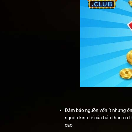
Đảm bảo nguồn vốn ít nhưng ổn 
nguồn kinh tế của bản thân có t
cao.