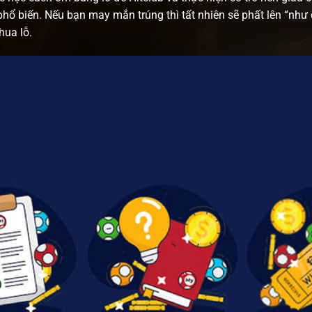
phổ biến. Nếu bạn may mắn trúng thì tất nhiên sẽ phất lên “như 
hua lỗ.