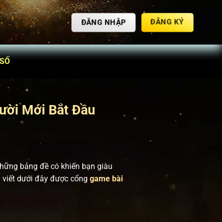
ĐĂNG KÝ
ĐĂNG NHẬP
 SỐ
ười Mới Bắt Đầu
những bảng đề có khiến bạn giàu
i viết dưới đây được cổng
game bài