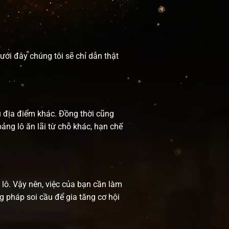
ưới đây chúng tôi sẽ chỉ dẫn thật
ều địa điểm khác. Đồng thời cũng
ng lô ăn lãi từ chỗ khác, hạn chế
 lô. Vậy nên, việc của bạn cần làm
 pháp soi cầu để gia tăng cơ hội