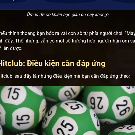
Ôm lô đề có khiến bạn giàu có hay không?
nếu thỉnh thoảng bạn bốc ra vài con số từ phía người chơi. “M
nh đấy. Thế nhưng, vẫn có một số trường hợp người nhận ôm sa
 lên được.
itclub: Điều kiện cần đáp ứng
itclub, sau đây là những điều kiện mà bạn cần đáp ứng theo: