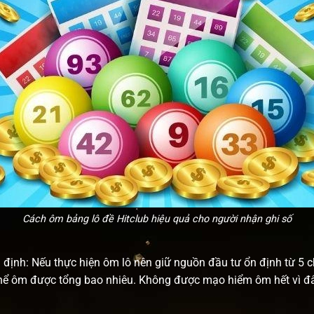
Cách ôm bảng lô đề
Hitclub
hiệu quả cho người nhận ghi số
định: Nếu thực hiện ôm lô nên giữ nguồn đầu tư ổn định từ 5 c
hể ôm được tổng bao nhiêu. Không được mạo hiểm ôm hết vì đây 