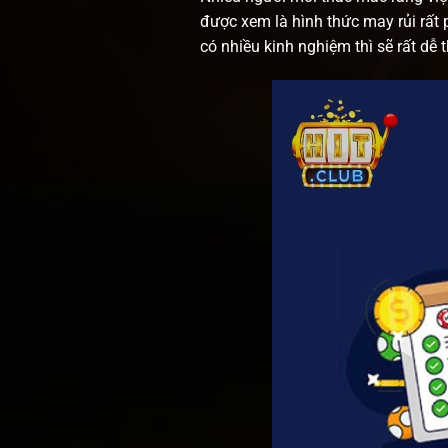
được xem là hình thức may rủi rất 
có nhiều kinh nghiệm thì sẽ rất dễ t