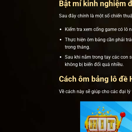
Bật mí kinh nghiệm đ
Sau đây chính là một số chiến thuậ
Kiểm tra xem cổng game có lô 
Thực hiện ôm bảng cần phải trá
trong tháng.
Sau khi nắm trong tay các con s
không bị biến đổi quá nhiều.
Cách ôm bảng lô đề H
Về cách này sẽ giúp cho các đại lý