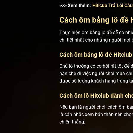
>>> Xem thêm:
Hitlcub Trả Lời Câ
Cách ôm bảng lô đề H
Thực hiện ôm bảng lô đề sẽ có nhiề
chi tiết nhất cho những người mới 
Cách ôm bảng lô đề Hitclu
Chủ lô thường có cơ hội rất tốt để
hạn chế đi việc người chơi mua ch
được số lượng khách hàng trúng tạ
Cách ôm lô Hitclub dành ch
Nếu bạn là người chơi, cách ôm bản
là cân nhắc xem bản thân nên chọn
chiến thắng.