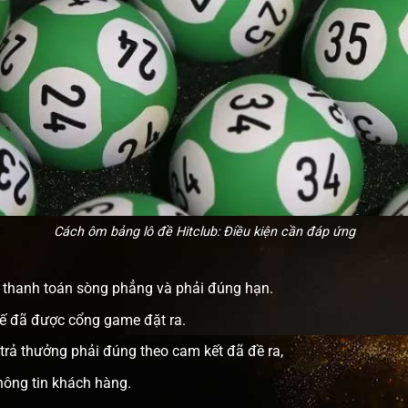
Cách ôm bảng lô đề
Hitclub
: Điều kiện cần đáp ứng
, thanh toán sòng phẳng và phải đúng hạn.
ế đã được cổng game đặt ra.
 trả thưởng phải đúng theo cam kết đã đề ra,
hông tin khách hàng.