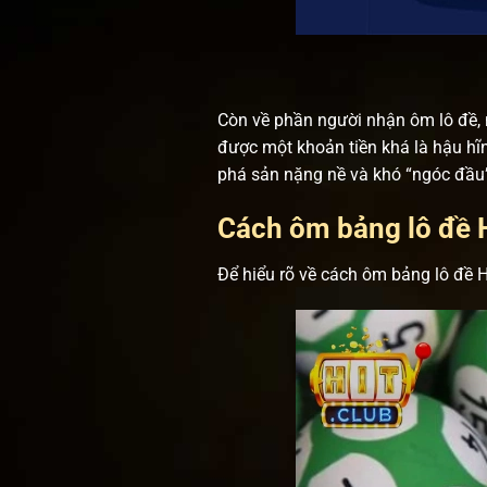
Còn về phần người nhận ôm lô đề, 
được một khoản tiền khá là hậu hĩ
phá sản nặng nề và khó “ngóc đầu”
Cách ôm bảng lô đề H
Để hiểu rõ về cách ôm bảng lô đề H