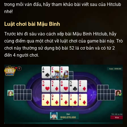
trong mỗi ván đấu, hãy tham khảo bài viết sau của Hitclub
nhé!
Luật chơi bài Mậu Binh
Trước khi đi sâu vào cách xếp bài Mậu Binh Hitclub, hãy
cùng điểm qua một chút về luật chơi của game bài này. Trò
chơi này thường sử dụng bộ bài 52 lá cơ bản và có từ 2
đến 4 người chơi.