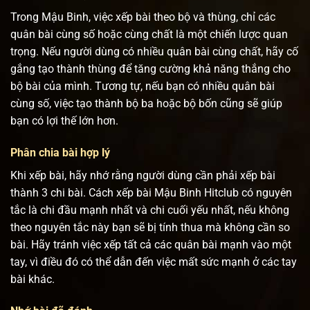
Trong Mậu Binh, việc xếp bài theo bộ và thùng, chỉ các
quân bài cùng số hoặc cùng chất là một chiến lược quan
trọng. Nếu người dùng có nhiều quân bài cùng chất, hãy cố
gắng tạo thành thùng để tăng cường khả năng thắng cho
bộ bài của mình. Tương tự, nếu bạn có nhiều quân bài
cùng số, việc tạo thành bộ ba hoặc bộ bốn cũng sẽ giúp
bạn có lợi thế lớn hơn.
Phân chia bài hợp lý
Khi xếp bài, hãy nhớ rằng người dùng cần phải xếp bài
thành 3 chi bài. Cách xếp bài Mậu Binh Hitclub có nguyên
tắc là chi đầu mạnh nhất và chi cuối yếu nhất, nếu không
theo nguyên tắc này bạn sẽ bị tính thua mà không cần so
bài. Hãy tránh việc xếp tất cả các quân bài mạnh vào một
tay, vì điều đó có thể dẫn đến việc mất sức mạnh ở các tay
bài khác.