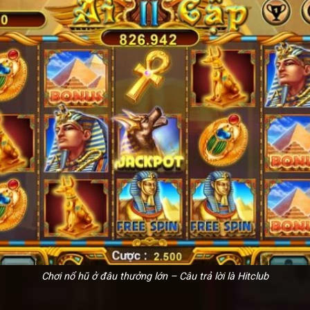
Chơi nổ hũ ở đâu thưởng lớn – Câu trả lời là Hitclub