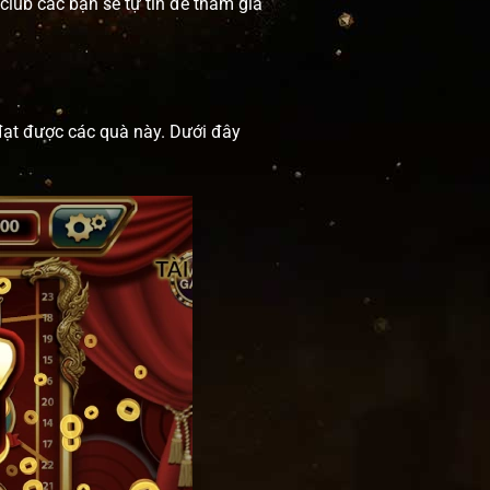
club các bạn sẽ tự tin để tham gia
 đạt được các quà này. Dưới đây