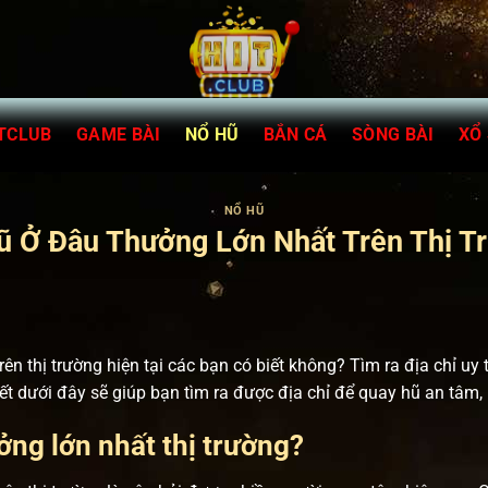
TCLUB
GAME BÀI
NỔ HŨ
BẮN CÁ
SÒNG BÀI
XỔ
NỔ HŨ
ũ Ở Đâu Thưởng Lớn Nhất Trên Thị T
ên thị trường hiện tại các bạn có biết không? Tìm ra địa chỉ uy 
t dưới đây sẽ giúp bạn tìm ra được địa chỉ để quay hũ an tâm, uy
ởng lớn nhất thị trường?